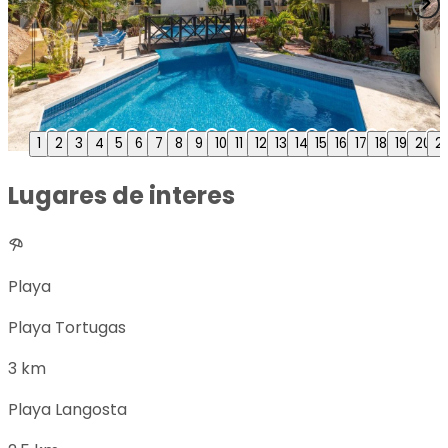
1
2
3
4
5
6
7
8
9
10
11
12
13
14
15
16
17
18
19
20
21
Lugares de interes
Playa
Playa Tortugas
3 km
Playa Langosta